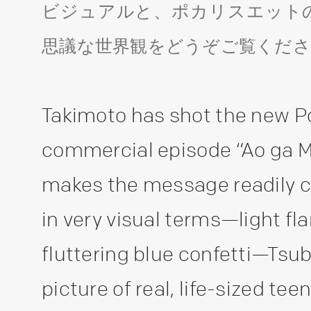
ビジュアルと、ポカリスエットの
思議な世界観をどうぞご覧くださ
Takimoto has shot the new P
commercial episode “Ao ga Ma
makes the message readily 
in very visual terms—light f
fluttering blue confetti—Tsub
picture of real, life-sized te