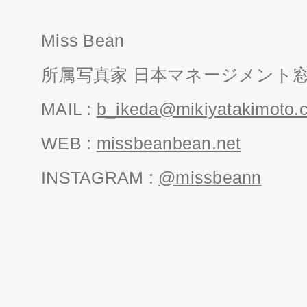
Miss Bean
所属写真家 日本マネージメント
MAIL :
b_ikeda@mikiyatakimoto.
WEB :
missbeanbean.net
INSTAGRAM :
@missbeann