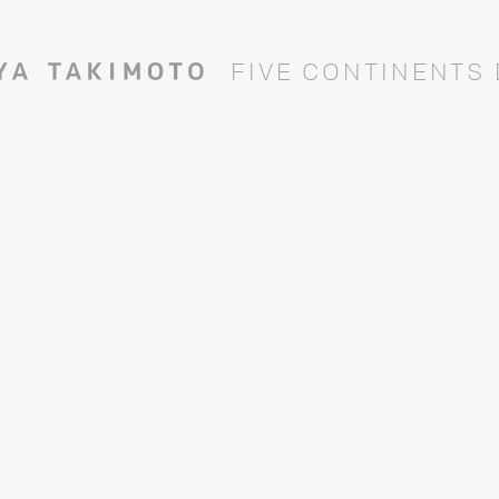
F
I
V
E
C
O
N
T
I
N
E
N
T
S