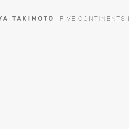
F
I
V
E
C
O
N
T
I
N
E
N
T
S