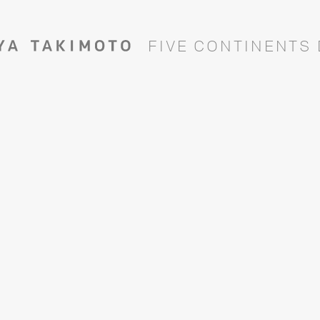
F
I
V
E
C
O
N
T
I
N
E
N
T
S