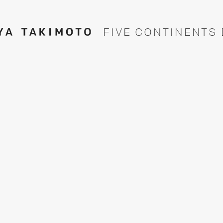
F
I
V
E
C
O
N
T
I
N
E
N
T
S