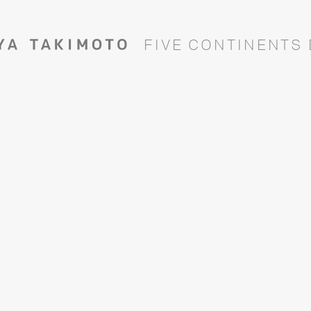
F
I
V
E
C
O
N
T
I
N
E
N
T
S