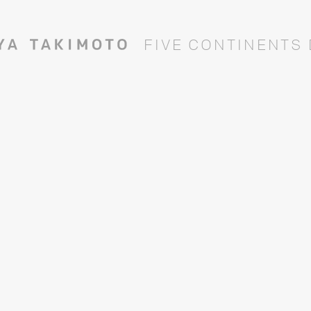
F
I
V
E
C
O
N
T
I
N
E
N
T
S