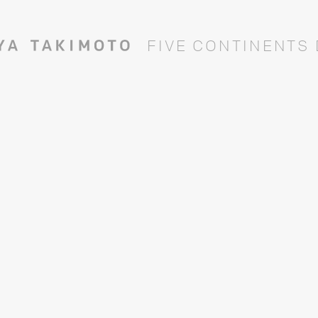
F
I
V
E
C
O
N
T
I
N
E
N
T
S