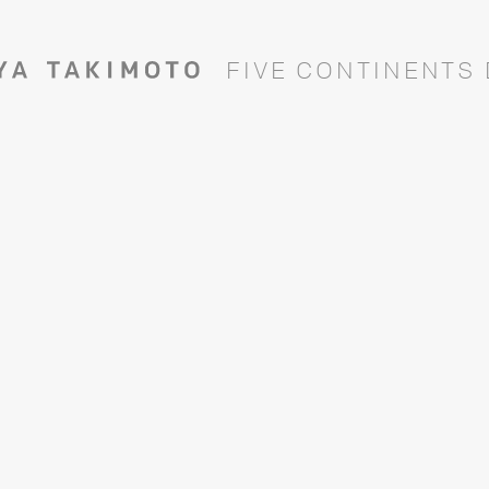
F
I
V
E
C
O
N
T
I
N
E
N
T
S