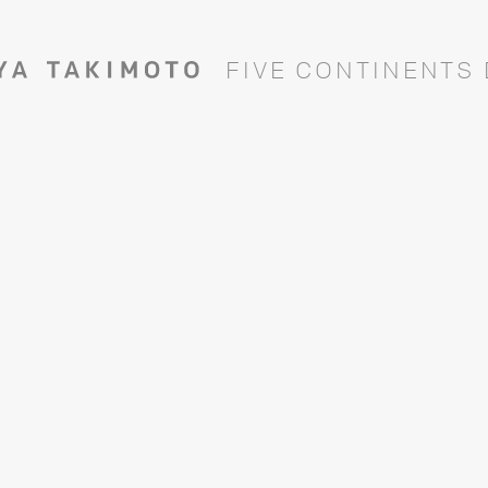
F
I
V
E
C
O
N
T
I
N
E
N
T
S