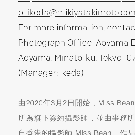
b_ikeda@mikiyatakimoto.co
For more information, contac
Photograph Office. Aoyama 
Aoyama, Minato-ku, Tokyo 1
(Manager: Ikeda)
由2020年3月2日開始，Miss Be
所為旗下簽約攝影師，並由事務所
自香港的攝影師 Miss Bean