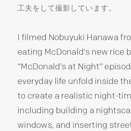
工夫をして撮影しています。
I filmed Nobuyuki Hanawa f
eating McDonald’s new rice 
“McDonald’s at Night” episo
everyday life unfold inside th
to create a realistic night-tim
including building a nightsc
windows, and inserting street