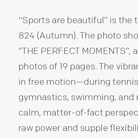
"Sports are beautiful” is the
824 (Autumn). The photo show
“THE PERFECT MOMENTS”, and
photos of 19 pages. The vibra
in free motion—during tennis,
gymnastics, swimming, and 
calm, matter-of-fact perspe
raw power and supple flexibil