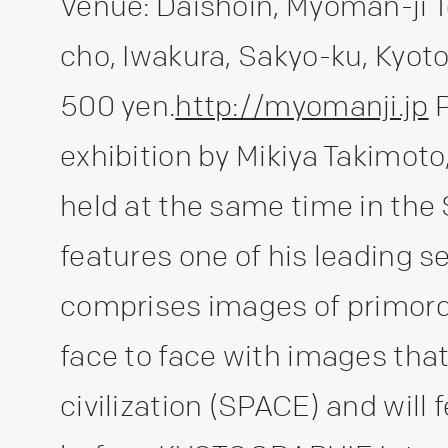
Venue: Daishoin, Myoman-ji 
cho, Iwakura, Sakyo-ku, Kyoto
500 yen.
http://myomanji.jp
P
exhibition by Mikiya Takimot
held at the same time in the S
features one of his leading 
comprises images of primord
face to face with images tha
civilization (SPACE) and will