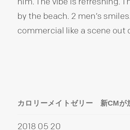
him. The vibe is refreshing. T
by the beach. 2 men’s smiles.
commercial like a scene out
カロリーメイトゼリー 新CMが
2018 05 20