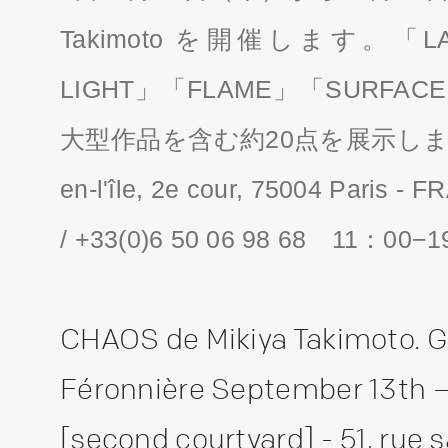
Takimoto を開催します。「LA
LIGHT」「FLAME」「SURF
大型作品を含む約20点を展示します。 Adre
en-l'île, 2e cour, 75004 Paris 
/ +33(0)6 50 06 98 68 11：
CHAOS de Mikiya Takimoto. G
Féronnière September 13th 
[second courtyard] - 51, rue sai