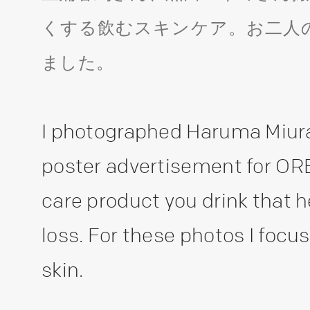
くする飲むスキンケア。お二人
ました。
I photographed Haruma Miura
poster advertisement for OR
care product you drink that 
loss. For these photos I foc
skin.